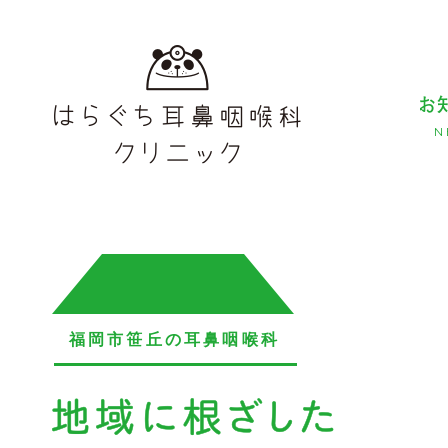
お
N
福岡市笹丘の耳鼻咽喉科