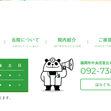
当院について
院内紹介
ご挨
ABOUT CLINIC
INTRODUCTION
GREETI
福岡市中央区笹丘1-
金
土
日
092-73
●
●
×
はらぐち
●
▲
×
なります。
。