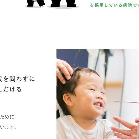
代を問わずに
ただける
のために
ています。