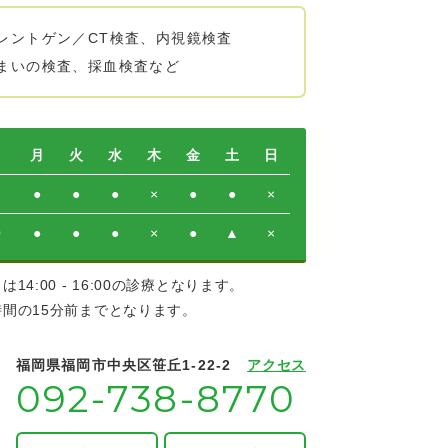
レントゲン／CT検査、内視鏡検査
まいの検査、採血検査など
月
火
水
木
金
土
日
●
●
●
×
●
●
×
0
●
●
●
×
●
▲
×
14:00 - 16:00の診療となります。
時間の15分前までとなります。
福岡県福岡市中央区笹丘1-22-2
アクセス
092-738-8770