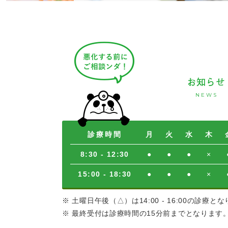
お知らせ
NEWS
診療時間
月
火
水
木
8:30 - 12:30
●
●
●
×
15:00 - 18:30
●
●
●
×
※ 土曜日午後（△）は14:00 - 16:00の診療と
※ 最終受付は診療時間の15分前までとなります